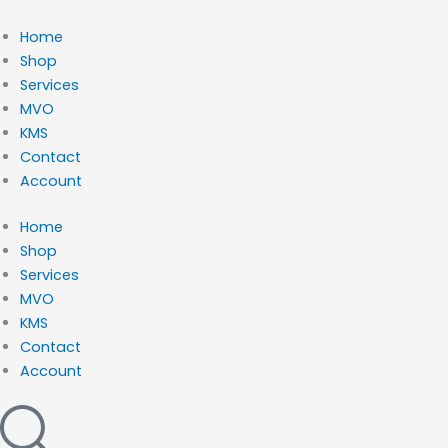
Ga
naar
Home
de
Shop
inhoud
Services
MVO
KMS
Contact
Account
Home
Shop
Services
MVO
KMS
Contact
Account