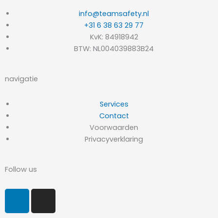
info@teamsafety.nl
+31 6 38 63 29 77
KvK: 84918942
BTW: NL004039883B24
navigatie
Services
Contact
Voorwaarden
Privacyverklaring
Follow us
L
I
i
n