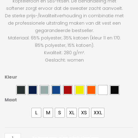
koptelefoon en SBS-ritsen. De behandeling met
softener zorgt ervoor dat de sweater zacht aanvoelt.
De sterke prijs-/kwaliteitverhouding in combinatie met
de professionele uitstraling maken van dit vest een
gegarandeerde bestseller.
Materiaal: 65% polyester, 35% katoen (kleur 11 en 170:
85% polyester, 15% katoen).
Kwaliteit: 280 g/m².
Geslacht: women
Clique
Kleur
Basic
Cardigan
Ladies
Maat
aantal
L
M
S
XL
XS
XXL