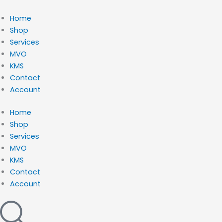
Ga
naar
Home
de
Shop
inhoud
Services
MVO
KMS
Contact
Account
Home
Shop
Services
MVO
KMS
Contact
Account