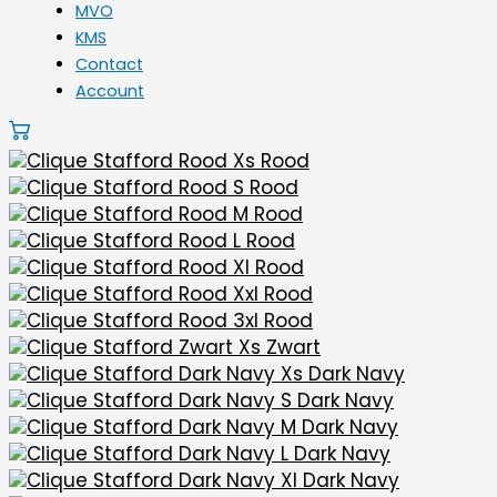
MVO
KMS
Contact
Account