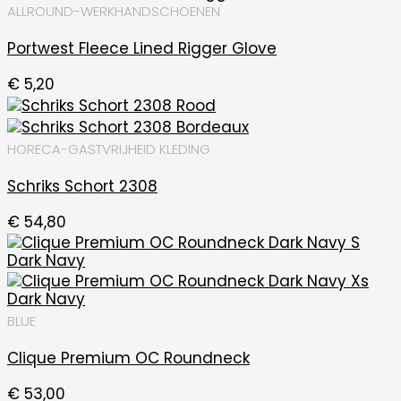
ALLROUND-WERKHANDSCHOENEN
Portwest Fleece Lined Rigger Glove
€
5,20
HORECA-GASTVRIJHEID KLEDING
Schriks Schort 2308
€
54,80
BLUE
Clique Premium OC Roundneck
€
53,00