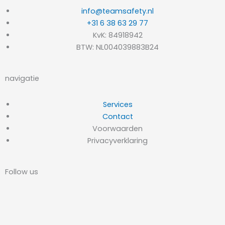
info@teamsafety.nl
+31 6 38 63 29 77
KvK: 84918942
BTW: NL004039883B24
navigatie
Services
Contact
Voorwaarden
Privacyverklaring
Follow us
L
I