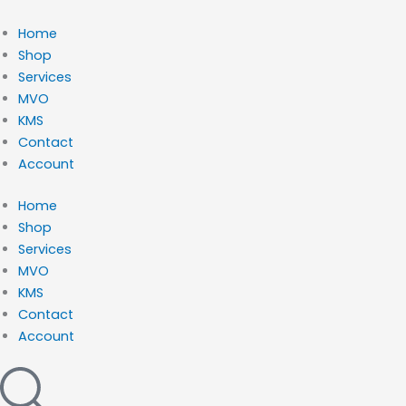
Ga
naar
Home
de
Shop
inhoud
Services
MVO
KMS
Contact
Account
Home
Shop
Services
MVO
KMS
Contact
Account