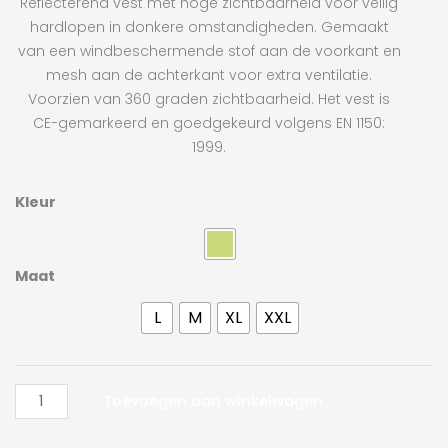
Reflecterend vest met hoge zichtbaarheid voor veilig
hardlopen in donkere omstandigheden. Gemaakt
van een windbeschermende stof aan de voorkant en
mesh aan de achterkant voor extra ventilatie.
Voorzien van 360 graden zichtbaarheid. Het vest is
CE-gemarkeerd en goedgekeurd volgens EN 1150:
1999.
Craft
Kleur
Visibility
Vest
aantal
Maat
L
M
XL
XXL
Toevoegen aan winkelwagen