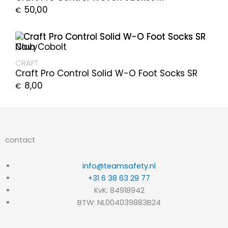
50,00
€
CRAFT
Craft Pro Control Solid W-O Foot Socks SR
8,00
€
contact
info@teamsafety.nl
+31 6 38 63 29 77
KvK: 84918942
BTW: NL004039883B24