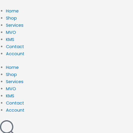
Ga
naar
Home
de
Shop
inhoud
Services
MVO
KMS
Contact
Account
Home
Shop
Services
MVO
KMS
Contact
Account