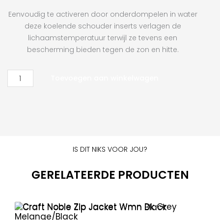
Eenvoudig te activeren door onderdompelen in water
deze koelende schouder inserts verlagen de
lichaamstemperatuur terwijl ze tevens een
bescherming bieden tegen de zon en hitte.
Portwest
Toevoegen aan winkelwagen
Cooling
Shoulder
Insert
aantal
IS DIT NIKS VOOR JOU?
GERELATEERDE PRODUCTEN