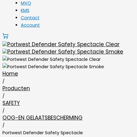
MVO
KMS
Contact
Account
Home
/
Producten
/
SAFETY
/
OOG-EN GELAATSBESCHERMING
/
Portwest Defender Safety Spectacle