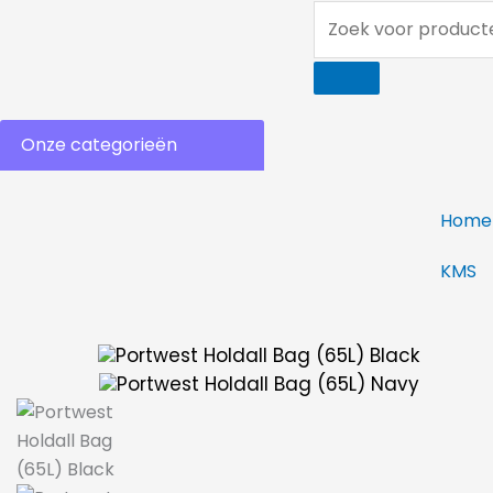
Ga
Zoek
naar
voor
de
producten...
inhoud
Onze categorieën
Home
KMS