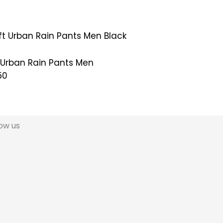
 Urban Rain Pants Men
50
low us
L
I
i
n
n
s