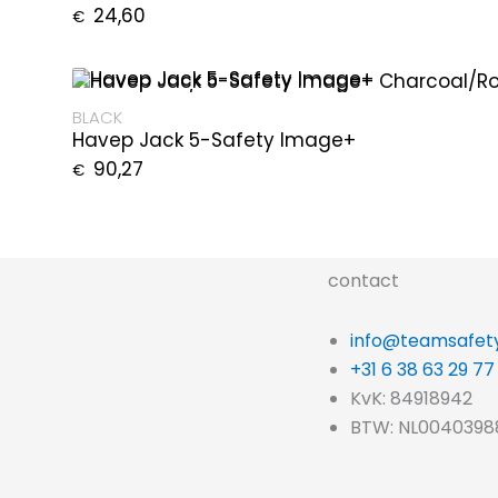
24,60
€
BLACK
Havep Jack 5-Safety Image+
90,27
€
contact
info@teamsafety
+31 6 38 63 29 77
KvK: 84918942
BTW: NL0040398