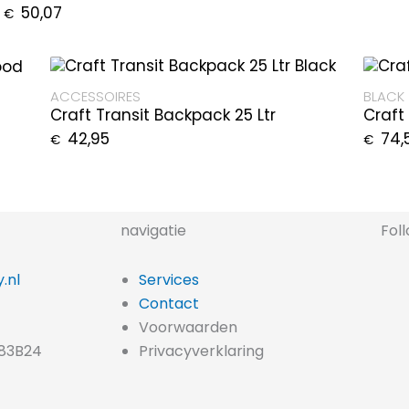
50,07
€
ACCESSOIRES
BLACK
Craft Transit Backpack 25 Ltr
Craft
42,95
74,
€
€
navigatie
Fol
.nl
Services
Contact
Voorwaarden
83B24
Privacyverklaring