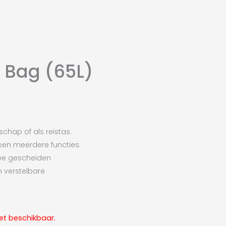
l Bag (65L)
hap of als reistas.
bben meerdere functies.
ee gescheiden
 verstelbare
iet beschikbaar.