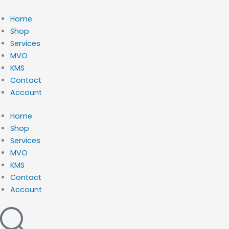
Ga
naar
Home
de
Shop
inhoud
Services
MVO
KMS
Contact
Account
Home
Shop
Services
MVO
KMS
Contact
Account