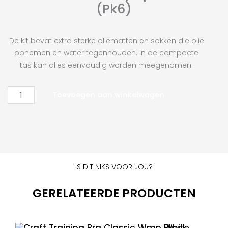
(Pk6)
De kit bevat extra sterke oliematten en sokken die olie
opnemen en water tegenhouden. In de compacte
tas kan alles eenvoudig worden meegenomen.
Portwest
Toevoegen aan winkelwagen
Oil
Only
Spill
Kit
20L
(Pk6)
IS DIT NIKS VOOR JOU?
aantal
GERELATEERDE PRODUCTEN