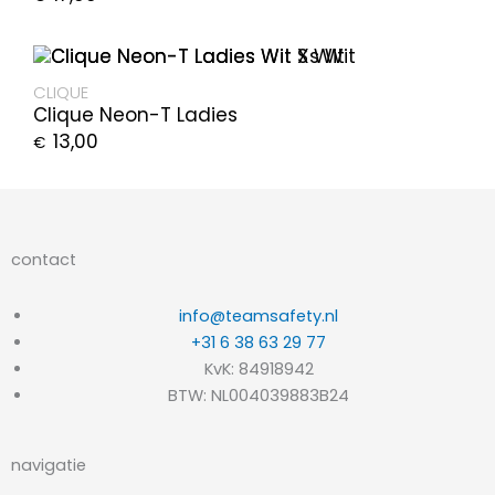
CLIQUE
Clique Neon-T Ladies
13,00
€
contact
info@teamsafety.nl
+31 6 38 63 29 77
KvK: 84918942
BTW: NL004039883B24
navigatie