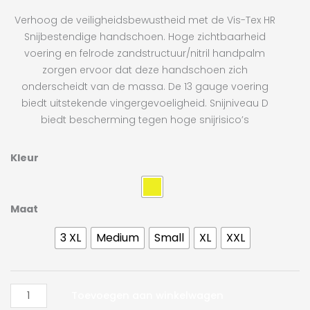
Verhoog de veiligheidsbewustheid met de Vis-Tex HR
Snijbestendige handschoen. Hoge zichtbaarheid
voering en felrode zandstructuur/nitril handpalm
zorgen ervoor dat deze handschoen zich
onderscheidt van de massa. De 13 gauge voering
biedt uitstekende vingergevoeligheid. Snijniveau D
biedt bescherming tegen hoge snijrisico’s
Portwest
Kleur
Vis-
Tex
HR
Maat
Cut
3 XL
Medium
Small
XL
XXL
Nitrile
Glove
aantal
Toevoegen aan winkelwagen