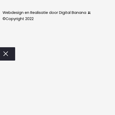
i
n
Webdesign en Realisatie door Digital Banana 🍌
n
s
©Copyright 2022
k
t
e
a
d
g
i
r
n
a
m