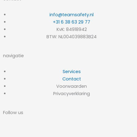
info@teamsafety.nl
+31 6 38 63 29 77
KvK: 84918942
BTW: NL004039883B24
navigatie
Services
Contact
Voorwaarden
Privacyverklaring
Follow us
L
I