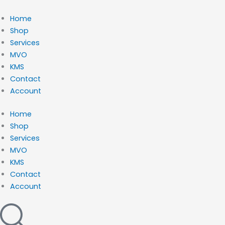
Ga
naar
Home
de
Shop
inhoud
Services
MVO
KMS
Contact
Account
Home
Shop
Services
MVO
KMS
Contact
Account