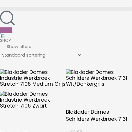
Ga
naar
de
inhoud
SHOP
Show filters
Blaklader Dames
Schilders Werkbroek 7131